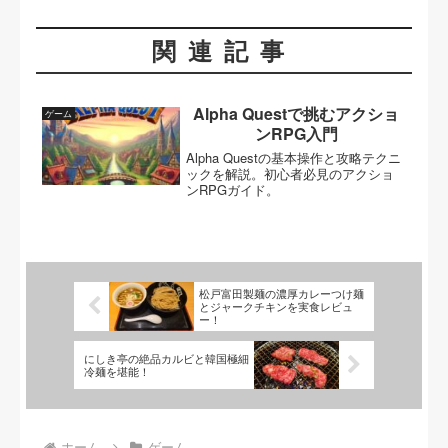
関連記事
Alpha Questで挑むアクショ
ゲーム
ンRPG入門
Alpha Questの基本操作と攻略テクニ
ックを解説。初心者必見のアクショ
ンRPGガイド。
松戸富田製麺の濃厚カレーつけ麺
とジャークチキンを実食レビュ
ー！
にしき亭の絶品カルビと韓国極細
冷麺を堪能！
ホーム
ゲーム