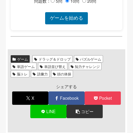
問題数：
5問
10問
20問
ゲームを始める
ゲーム
ドラッグ＆ドロップ
パズルゲーム
単語ゲーム
単語並び替え
知力チャレンジ
脳トレ
語彙力
頭の体操
シェアする
X
Facebook
Pocket
LINE
コピー