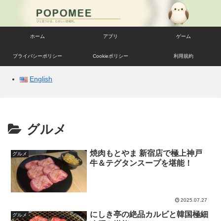
ホーム
アプリ
ゲーム
プライバシーポリシー
Cookieポリシー
利用規約
English
グルメ
焼肉もとやま 新宿店で極上神戸
グルメ
牛＆テグタンスープを堪能！
2025.07.27
にしき亭の絶品カルビと韓国極細
グルメ