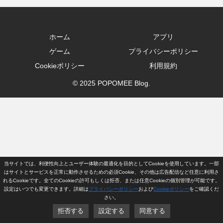
ホーム
アプリ
ゲーム
プライバシーポリシー
Cookieポリシー
利用規約
© 2025 POPOMEE Blog.
当サイトでは、利便性向上とユーザー体験の最適化を目的としてCookieを使用しています。一部
はサイトとサービスを正常に動作させるための必須Cookie、その他は広告配信など任意に利用さ
れるCookieです。全てのCookieの許可もしくは拒否、または任意Cookieの個別管理が可能です。
設定はいつでも変更できます。詳細は
プライバシーポリシー
および
Cookieポリシー
をご確認くだ
さい。
拒否する
設定する
同意する
プライバシーポリ
ホーム
アプリ
ゲーム
Cookieポリシー
利用規約
シー